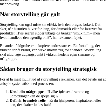
menneskelig.
Når storytelling går galt
Storytelling kan også miste sin effekt, hvis den bruges forkert. Det
sker, når historien bliver for lang, for dramatisk eller for løsrevet fra
produktet. Hvis seeren sidder tilbage og tænker “smuk film – men
hvad handlede den egentlig om?”, har reklamen fejlet.
En anden faldgrube er at kopiere andres succes. En fortælling, der
virkede for ét brand, kan virke utroværdig for et andet. Storytelling
skal altid tage udgangspunkt i virksomhedens egen stemme og
målgruppe.
Sådan bruger du storytelling strategisk
For at få mest muligt ud af storytelling i reklamer, kan det betale sig at
arbejde systematisk med processen:
Kend din målgruppe
– Hvilke følelser, drømme og
udfordringer kan de spejle sig i?
Definér brandets rolle
– Er du hjælperen, inspiratoren eller
den, der skaber fællesskab?