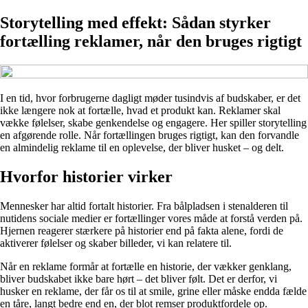
Storytelling med effekt: Sådan styrker
fortælling reklamer, når den bruges rigtigt
I en tid, hvor forbrugerne dagligt møder tusindvis af budskaber, er det
ikke længere nok at fortælle, hvad et produkt kan. Reklamer skal
vække følelser, skabe genkendelse og engagere. Her spiller storytelling
en afgørende rolle. Når fortællingen bruges rigtigt, kan den forvandle
en almindelig reklame til en oplevelse, der bliver husket – og delt.
Hvorfor historier virker
Mennesker har altid fortalt historier. Fra bålpladsen i stenalderen til
nutidens sociale medier er fortællinger vores måde at forstå verden på.
Hjernen reagerer stærkere på historier end på fakta alene, fordi de
aktiverer følelser og skaber billeder, vi kan relatere til.
Når en reklame formår at fortælle en historie, der vækker genklang,
bliver budskabet ikke bare hørt – det bliver følt. Det er derfor, vi
husker en reklame, der får os til at smile, grine eller måske endda fælde
en tåre, langt bedre end en, der blot remser produktfordele op.