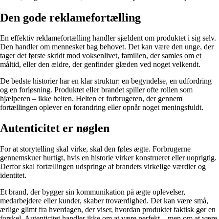
Den gode reklamefortælling
En effektiv reklamefortælling handler sjældent om produktet i sig selv.
Den handler om mennesket bag behovet. Det kan være den unge, der
tager det første skridt mod voksenlivet, familien, der samles om et
måltid, eller den ældre, der genfinder glæden ved noget velkendt.
De bedste historier har en klar struktur: en begyndelse, en udfordring
og en forløsning. Produktet eller brandet spiller ofte rollen som
hjælperen – ikke helten. Helten er forbrugeren, der gennem
fortællingen oplever en forandring eller opnår noget meningsfuldt.
Autenticitet er nøglen
For at storytelling skal virke, skal den føles ægte. Forbrugerne
gennemskuer hurtigt, hvis en historie virker konstrueret eller uoprigtig.
Derfor skal fortællingen udspringe af brandets virkelige værdier og
identitet.
Et brand, der bygger sin kommunikation på ægte oplevelser,
medarbejdere eller kunder, skaber troværdighed. Det kan være små,
ærlige glimt fra hverdagen, der viser, hvordan produktet faktisk gør en
forskel. Autenticitet handler ikke om at være perfekt – men om at være