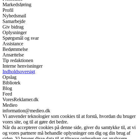
Markedsføring
Profil
Nyhedsmail
Samarbejde
Giv bidrag
Oplysninger
Spørgsmål og svar
Assistance
Bedømmelse
Ansættelse
Tip redaktionen
Interne henvisninger
Indholdsoversigt
Opslag
Bibliotek
Blog
Feed
VoresReklamer.dk
Medieo
information@medieo.dk
Vi anvender teknologier som cookies til at forstå, hvordan du bruger
vores site, og til at gøre det bedre.
Når du accepterer cookies på denne side, giver du samtykke til, at vi
og vores partnere må behandle oplysninger om dig og din brug af
siden. Vi bruger disse data til at tilpasse oplevelsen og analysere,