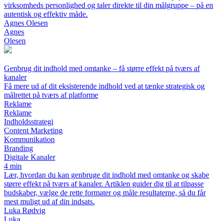
virksomheds personlighed og taler direkte til din målgruppe – på en
autentisk og effektiv måde.
Agnes Olesen
Agnes
Olesen
Genbrug dit indhold med omtanke – få større effekt på tværs af
kanaler
Få mere ud af dit eksisterende indhold ved at tænke strategisk og
målrettet på tværs af platforme
Reklame
Reklame
Indholdsstrategi
Content Marketing
Kommunikation
Branding
Digitale Kanaler
4 min
Lær, hvordan du kan genbruge dit indhold med omtanke og skabe
større effekt på tværs af kanaler. Artiklen guider dig til at tilpasse
budskaber, vælge de rette formater og måle resultaterne, så du får
mest muligt ud af din indsats.
Luka Rødvig
Luka