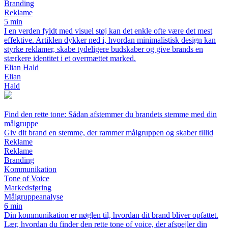
Branding
Reklame
5 min
I en verden fyldt med visuel støj kan det enkle ofte være det mest
effektive. Artiklen dykker ned i, hvordan minimalistisk design kan
styrke reklamer, skabe tydeligere budskaber og give brands en
stærkere identitet i et overmættet marked.
Elian Hald
Elian
Hald
Find den rette tone: Sådan afstemmer du brandets stemme med din
målgruppe
Giv dit brand en stemme, der rammer målgruppen og skaber tillid
Reklame
Reklame
Branding
Kommunikation
Tone of Voice
Markedsføring
Målgruppeanalyse
6 min
Din kommunikation er nøglen til, hvordan dit brand bliver opfattet.
Lær, hvordan du finder den rette tone of voice, der afspejler din