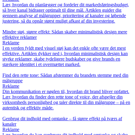
Lær, hvordan du planlægger og fordeler dit markedsføringsbudget,
så hver kanal bidrager optimalt til dine mål. Artiklen guider dig
gennem analyse af målgrupper, prioritering af kanaler og løbende
justering, så du opnår størst muligt afkast af din investering.
Mindre støj, større effekt: Sådan skaber minimalistisk design mere
effektive reklamer
Reklame
I en verden fyldt med visuel støj kan det enkle ofte være det mest
effektive. Artiklen dykker ned i, hvordan minimalistisk design kan
styrke reklamer, skabe tydeligere budskaber og give brands en
stærkere identitet i et overmættet marked.
Find den rette tone: Sådan afstemmer du brandets stemme med din
målgruppe
Reklame
Din kommunikation er nøglen til, hvordan dit brand bliver opfattet.
Lær, hvordan du finder den rette tone of voice, der afspejler din
virksomheds personlighed og taler direkte til din målgruppe – på en
autentisk og effektiv måde.
Genbrug dit indhold med omtanke – få større effekt på tværs af
kanaler
Reklame
Lær, hvordan du kan genbruge dit indhold med omtanke og skabe