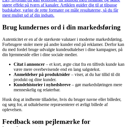
større effekt på tværs af kanaler. Artiklen guider dig til at tilpasse
budskaber, vælge de rette formater og måle resultaterne, så du får
mest muligt ud af din indsats.
Brug kundernes ord i din markedsføring
Autenticitet er en af de stærkeste valutaer i moderne markedsføring.
Forbrugere stoler mere på andre kunder end på reklamer. Derfor kan
du med fordel bruge udvalgte kundeudtalelser i dine kampagner, på
din hjemmeside eller i dine sociale medier.
Citat i annoncer
– et kort, ægte citat fra en tilfreds kunde kan
være mere overbevisende end en lang salgstekst.
Anmeldelser på produktsider
– viser, at du har tillid til dit
produkt og dine kunder.
Kundehistorier i nyhedsbreve
– gør markedsføringen mere
menneskelig og relaterbar.
Husk dog at indhente tilladelse, hvis du bruger navne eller billeder,
og sørg for, at udtalelserne repræsenterer et ærligt billede af
oplevelsen.
Feedback som pejlemærke for