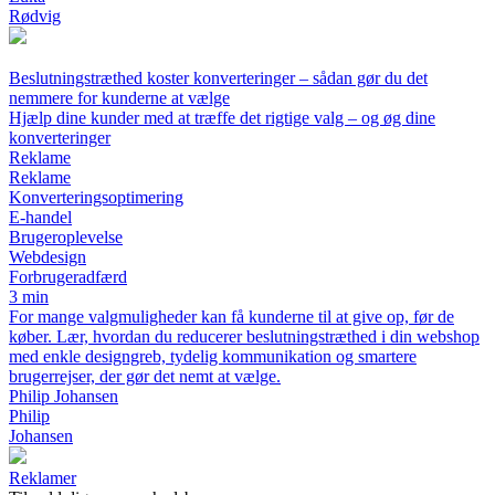
Rødvig
Beslutningstræthed koster konverteringer – sådan gør du det
nemmere for kunderne at vælge
Hjælp dine kunder med at træffe det rigtige valg – og øg dine
konverteringer
Reklame
Reklame
Konverteringsoptimering
E-handel
Brugeroplevelse
Webdesign
Forbrugeradfærd
3 min
For mange valgmuligheder kan få kunderne til at give op, før de
køber. Lær, hvordan du reducerer beslutningstræthed i din webshop
med enkle designgreb, tydelig kommunikation og smartere
brugerrejser, der gør det nemt at vælge.
Philip Johansen
Philip
Johansen
Reklamer