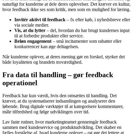
naturligt for kunderne at dele deres oplevelser. Det kræver en kultur,
hvor feedback ikke ses som kritik, men som en mulighed for læring.
Invitér aktivt til feedback
– fx efter køb, i nyhedsbreve eller
via sociale medier.
Vis, at du lytter
– del, hvordan du har brugt kundernes input
til at forbedre produkter eller service.
Beløn engagement
– små incitamenter som rabatter eller
konkurrencer kan øge deltagelsen.
Når kunderne oplever, at deres mening gør en forskel, styrker det
både loyaliteten og brandets troværdighed.
Fra data til handling – gør feedback
operationel
Feedback har kun værdi, hvis den omsættes til handling. Det
kræver, at du systematiserer indsamlingen og analyserer den
løbende. Brug digitale værktøjer til at kategorisere kommentarer,
måle tilfredshed og følge udviklingen over tid.
Lav faste rutiner, hvor marketingteamet gennemgår feedback
sammen med kundeservice og produktudvikling. Det skaber en
fælles forståelse af, hvad kunderne oplever – og gør det lettere at