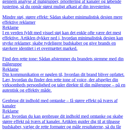
gennem analyse af målgrupper, prioritering af kanaler og løbende
justering, så du opnår størst muligt afkast af din investering.
Mindre støj, større effekt: Sådan skaber minimalistisk design mere
effektive reklamer
Reklame
I en verden fyldt med visuel støj kan det enkle ofte være det mest
effektive. Artiklen dykker ned i, hvordan minimalistisk design kan
styrke reklamer, skabe tydeligere budskaber og give brands en
stærkere identitet i et overmættet marked.
Find den rette tone: Sådan afstemmer du brandets stemme med din
målgruppe
Reklame
Din kommunikation er nøglen til, hvordan dit brand bliver opfattet.
Lær, hvordan du finder den rette tone of voice, der afspejler din
virksomheds personlighed og taler direkte til din målgruppe – på en
autentisk og effektiv måde.
Genbrug dit indhold med omtanke – få større effekt på tværs af
kanaler
Reklame
Lær, hvordan du kan genbruge dit indhold med omtanke og skabe
større effekt på tværs af kanaler. Artiklen guider dig til at tilpasse
budskaber, vælge de rette formater og måle resultaterne, så du får