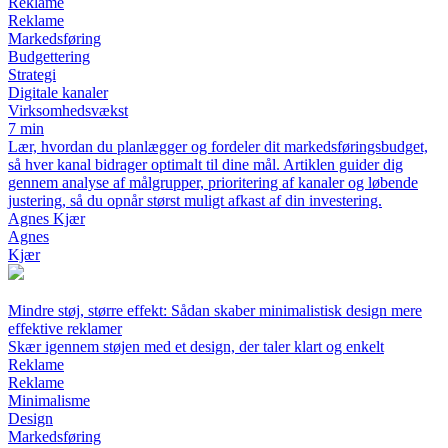
Reklame
Reklame
Markedsføring
Budgettering
Strategi
Digitale kanaler
Virksomhedsvækst
7 min
Lær, hvordan du planlægger og fordeler dit markedsføringsbudget,
så hver kanal bidrager optimalt til dine mål. Artiklen guider dig
gennem analyse af målgrupper, prioritering af kanaler og løbende
justering, så du opnår størst muligt afkast af din investering.
Agnes Kjær
Agnes
Kjær
Mindre støj, større effekt: Sådan skaber minimalistisk design mere
effektive reklamer
Skær igennem støjen med et design, der taler klart og enkelt
Reklame
Reklame
Minimalisme
Design
Markedsføring